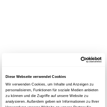
Endometriose: Wenn die Periode zur
Belastung wird
Lesen
14.5.25

Feminismus
Diese Webseite verwendet Cookies
Wir verwenden Cookies, um Inhalte und Anzeigen zu
personalisieren, Funktionen für soziale Medien anbieten
zu können und die Zugriffe auf unsere Website zu
analysieren. Außerdem geben wir Informationen zu Ihrer
Verwendung unserer Website an unsere Partner für