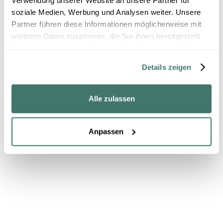
Warum der BMI problematisch ist
soziale Medien, Werbung und Analysen weiter. Unsere
Partner führen diese Informationen möglicherweise mit
Lesen
12.5.25

weiteren Daten zusammen, die Sie ihnen bereitgestellt
haben oder die sie im Rahmen Ihrer Nutzung der Dienste
gesammelt haben.
Details zeigen
Alle Menschen sind willkommen
Egal welche Sexualität, Geschlechtsidentität,
Alle zulassen
Pronomen, ethnische und kulturelle
Zugehörigkeit, oder Körperform: du bist
Willkommmen.
Hast du besondere Bedürfnisse, schreib mir und
Anpassen
wir besprechen individuell, was du brauchst um
dich wohl zu fühlen.
Informationspflicht
Die Therapiemethoden die ich anwende und
beschreibe, sind nur zum Teil von der
evidenzbasierten Medizin (Schulmedizin)
anerkannt. In der Praxis arbeite ich auch mit
Methoden, die sich in der erfahrungsbasierten
Medizin bewährt haben, aber wissenschaftlich