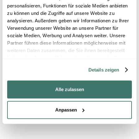
wir besprechen individuell, was du brauchst um
personalisieren, Funktionen für soziale Medien anbieten
dich wohl zu fühlen.
zu können und die Zugriffe auf unsere Website zu
Informationspflicht
analysieren. Außerdem geben wir Informationen zu Ihrer
Die Therapiemethoden die ich anwende und
Verwendung unserer Website an unsere Partner für
beschreibe, sind nur zum Teil von der
evidenzbasierten Medizin (Schulmedizin)
soziale Medien, Werbung und Analysen weiter. Unsere
anerkannt. In der Praxis arbeite ich auch mit
Partner führen diese Informationen möglicherweise mit
Methoden, die sich in der erfahrungsbasierten
weiteren Daten zusammen, die Sie ihnen bereitgestellt
Medizin bewährt haben, aber wissenschaftlich
nicht anerkannt sind.
haben oder die sie im Rahmen Ihrer Nutzung der Dienste
gesammelt haben.
Details zeigen


Alle zulassen
Heilpraktikerin für
Frauenheilkunde
Anpassen
Preise
Deine Therapeutin